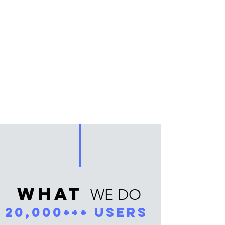
what
WE DO
20,000+++ USers